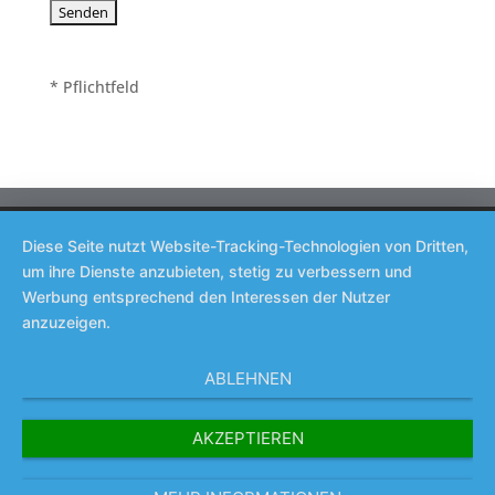
* Pflichtfeld
Datenschutzhinweise
Impressum
Diese Seite nutzt Website-Tracking-Technologien von Dritten,
Allgemeine Geschäftsbedingungen
um ihre Dienste anzubieten, stetig zu verbessern und
Werbung entsprechend den Interessen der Nutzer
anzuzeigen.
ABLEHNEN
AKZEPTIEREN